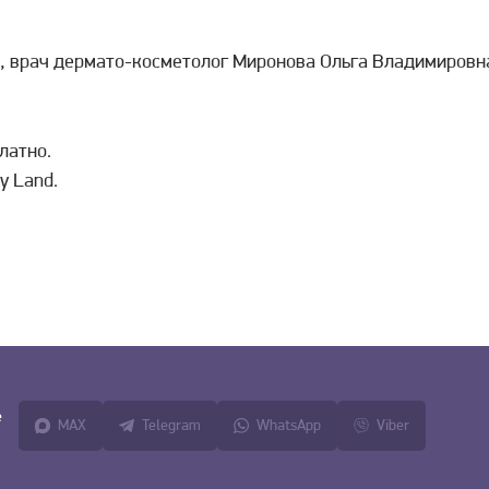
, врач дермато-косметолог Миронова Ольга Владимировн
латно.
y Land.
е
MAX
Telegram
WhatsApp
Viber