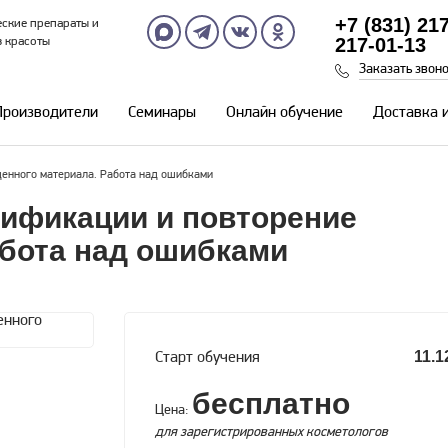
+7 (831) 21
ские препараты и
217-01-13
в красоты
Заказать звон
Производители
Семинары
Онлайн обучение
Доставка 
денного материала. Работа над ошибками
лификации и повторение
абота над ошибками
11.1
Старт обучения
бесплатно
Цена:
для зарегистрированных косметологов