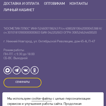
ДОСТАВКА И ОПЛАТА
ОПТОВИКАМ
КОНТАКТЫ
ЛИЧНЫЙ КАБИНЕТ
"КОСМЕТИК ПЛЮС"
ИНН 524600198243
Р/сч 40802810642000045388
К/
сч 30101810900000000603
БИК 042202603
ОГРН 306524624400020
г. Нижний Новгород, ул. Октябрьской Революции, дом 45-А, П-47
Режим работы:
ПН-ПТ: с 9.30 до 18.00
СБ-ВС: Выходной
СЕМИНАРЫ
Оставляя заявку на сайте, Вы даете свое согласие на обработку
Мы используем
cookie-файлы
с целью персонализации
персональных данных
и соглашаетесь c
политикой
сервисов и улучшения работы сайта. Продолжая