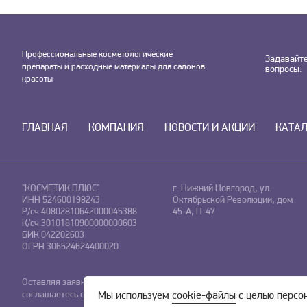
Профессиональные косметологические
Задавайт
препараты и расходные материалы для салонов
вопросы:
красоты
ГЛАВНАЯ
КОМПАНИЯ
НОВОСТИ И АКЦИИ
КАТА
"КОСМЕТИК ПЛЮС"
г. Нижний Новгород, ул.
ИНН 524600198243
Октябрьской Революции, дом
Р/сч 40802810642000045388
45-А, П-47
К/сч 30101810900000000603
БИК 042202603
ОГРН 306524624400020
Оставляя заявку на сайте, Вы даете свое согласие на обработку
перс
соглашаетесь c
политикой конфиденциальности.
Мы используем
cookie-файлы
с целью персо