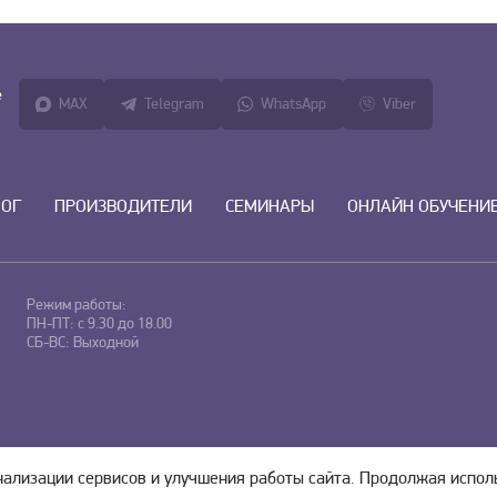
е
MAX
Telegram
WhatsApp
Viber
ЛОГ
ПРОИЗВОДИТЕЛИ
СЕМИНАРЫ
ОНЛАЙН ОБУЧЕНИ
Режим работы:
ПН-ПТ: с 9.30 до 18.00
СБ-ВС: Выходной
ональных данных
и
нализации сервисов и улучшения работы сайта. Продолжая испол