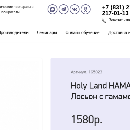
+7 (831) 
ические препараты и
217-01-13
нов красоты
Заказать зв
Производители
Семинары
Онлайн обучение
Доставка 
Артикул: 165023
Holy Land HAMA
Лосьон с гамам
1580р.